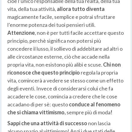
cioè l’unico responsabile della tua realtà, della tua
vita, della tua attività,
allora tutto diventa
magicamente facile, semplice e potrai sfruttare
l’enorme potenza dei tuoi pensieri utili.
Attenzione
, non è per tutti facile accettare questo
principio, perchè significa non potersi più
concedere il lusso, il sollievo di addebitare ad altri o
alle circostanze esterne, ciò che accade nella
propria vita, non esistono più alibi e scuse.
Chi non
riconosce che questo principio
regola la propria
vita, comincerà a vedere se stesso come un effetto
degli eventi. Invece di considerarsi colui che fa
accadere le cose, comincia a credere che le cose
accadano di per sè: questo
conduce al fenomeno
che si chiama vittimismo,
sempre più di moda
!
Sappi che una attività di successo
non lascia
alcuno spazio al vittimismo! Anzi i due stati delle