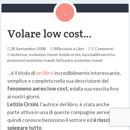
Volare low cost…
28 Settembre 2008
Riflessioni e Libri
1 Commenti
dodotour
,
evolution travel. letizia orsini
,
luca baldisserotto
,
promotori evolution travel. fatturato evolution travel
…è il titolo di
un libro
incredibilmente interessante,
semplice e completo nella sua descrizione del
fenomeno aereo low cost, v
dalla sua nascita fino
ai nostri giorni.
Letizia Orsini
, l’autrice del libro, è stata anche
parte attiva in una di queste compagnie aeree,
quindi conosce benissimo il settore ed
è riuscita a
spiegare tutto