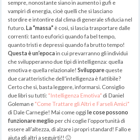
sempre, nonostante siano in aumento i gufi e
vampiri di energia, cioè quelli che si lasciano
stordire e intontire dal clima di generale sfiducia nel
futuro.
La “massa”
è così, si lascia trasportare dalle
correnti: tanto euforici quando fa bel tempo,
quanto tristi e depressi quando fa brutto tempo!
Questa è un’epoca
in cui prevarranno gli individui
che svilupperanno due tipi di intelligenza: quella
emotiva e quella relazionale!
Sviluppare
queste
due caratteristiche dell’intelligenza è fattibile?
Certo che si, basta leggere, informarsi. Consiglio
due libri su tutti:
“Intelligenza Emotiva”
di Daniel
Goleman e
“Come Trattare gli Altri e Farseli Amici”
di Dale Carnegie! Mai come oggi
le cose possono
funzionare meglio
per chi coglie l’opportunità di
essere all’altezza, di alzare i propri standard! Fallo e
aiuta gli altri a seguirti!! 🙂