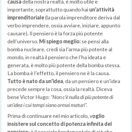
causa
della nostra realtà, è molto utile e
importante, soprattutto quando hai
un’attività
imprenditoriale
(la parola imprenditore deriva dal
verbo imprendere, ossia avviare, iniziare, appunto
causare)
.
Il pensiero è la forza più potente
dell’universo.
Mi spiego meglio:
se pensi alla
bomba nucleare, credi sia l’arma più potente al
mondo, in realtà il pensiero che l’ha ideata e
generata, è molto più potente della bomba stessa.
La bomba è l’effetto, il pensiero ne è la causa.
Tutto è nato da un’idea
, da un pensiero e un’idea
precede sempre la cosa, ossia la realtà. Diceva
bene Victor Hugo:
“Non c’è nulla di più potente di
un’idea i cui tempi siano ormai maturi”.
Prima di continuare nel mio articolo, v
oglio
insistere
sul concetto di potenza infinita del
pensiero
: è il nocciolo fondamentale di ciò che