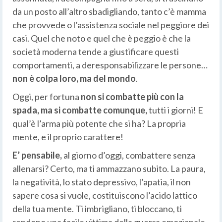
da un posto all’altro sbadigliando, tanto c’è mamma
che provvede o l’assistenza sociale nel peggiore dei
casi. Quel che noto e quel che è peggio è che la
società moderna tende a giustificare questi
comportamenti, a deresponsabilizzare le persone…
non è colpa loro, ma del mondo
.
Oggi, per fortuna
non si combatte più con la
spada, ma si combatte comunque,
tutti i giorni! E
qual’è l’arma più potente che si ha? La propria
mente, e il proprio carattere!
E’ pensabile,
al giorno d’oggi, combattere senza
allenarsi? Certo, ma ti ammazzano subito. La paura,
la negatività, lo stato depressivo, l’apatia, il non
sapere cosa si vuole, costituiscono l’acido lattico
della tua mente. Ti imbrigliano, ti bloccano, ti
rendono una facile vittima della guerra emozianale