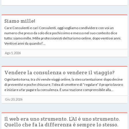
Siamo mille!
Care Consulenti e cari Consulenti, oggi vogliamo condividere con voi un
numero che preso da solo dice pochissimo e messo nel suo contesto dice
tutto: siamo mille. Mille professionisti del turismo online, dopo ventisei anni.
Ventisei anni da quando l’...
Ago 5, 2026
Vendere la consulenza o vendere il viaggio?
Ogni tanto torna, tra chi vende viaggi online, la stessa tentazione: dopo decine
di preventivi e poche chiusure, l’idea di smettere di “regalare” il proprio lavoro
e iniziare a far pagare la consulenza. È una reazione comprensibile alla...
Giu 20, 2026
Il web era uno strumento. L’AI è uno strumento.
Quello che fa la differenza è sempre lo stesso.