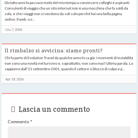
Diciotto anni fa passavo metà del mio tempo a convincere colleghi e aspiranti
Consulenti di viaggio che un sito internet non è una macchina che fa soldi da
sola, e che i viaggi non si vendono da soli solo perché hai una bella pagina
online. Il web, scr...
Giu 7, 2026
Il rimbalzo si avvicina: siamo pronti?
Chi fa parte di Evolution Travel da qualche anno lo sa già: i momenti di instabilità
non sono una novità nel turismo e, soprattutto, non sono mai l’ultima parola. Lo
sappiamo dall’11 settembre 2001, quando il settore si bloccò di colpo e p...
Apr 18, 2026
Lascia un commento
Commento
*