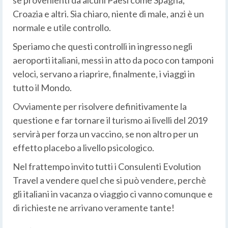
se provenienti da alcuni Paesi come Spagna,
Croazia e altri. Sia chiaro, niente di male, anzi è un
normale e utile controllo.
Speriamo che questi controlli in ingresso negli
aeroporti italiani, messi in atto da poco con tamponi
veloci, servano a riaprire, finalmente, i viaggi in
tutto il Mondo.
Ovviamente per risolvere definitivamente la
questione e far tornare il turismo ai livelli del 2019
servirà per forza un vaccino, se non altro per un
effetto placebo a livello psicologico.
Nel frattempo invito tutti i Consulenti Evolution
Travel a vendere quel che si può vendere, perchè
gli italiani in vacanza o viaggio ci vanno comunque e
di richieste ne arrivano veramente tante!