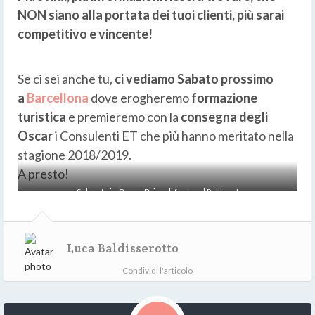
NON siano alla portata dei tuoi clienti, più sarai
competitivo e vincente!
Se ci sei anche tu,
ci vediamo Sabato prossimo
a
Barcellona
dove erogheremo
formazione
turistica
e premieremo con la
consegna degli
Oscar
i Consulenti ET che più hanno meritato nella
stagione 2018/2019.
A presto!
Sul prato in Ocean Drive di fronte al Pellican!
Luca Baldisserotto
Condividi l'articolo