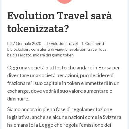
Evolution Travel sarà
tokenizzata?
27 Gennaio 2020
Evolution Travel
Commenti
blockchain
,
consulenti di viaggio
,
evolution travel
,
luca
baldisserotto
,
mioara dragomir
,
token
Oggi una società piuttosto che andare in Borsa per
diventare una società per azioni, può decidere di
frazionare il suo capitale in token e immetterli in un
exchange, dove vedrà il suo valore aumentare o
diminuire.
Siamo ancora in piena fase di regolamentazione
legislativa, anche se alcune nazioni come la Svizzera
ha emanato la Legge che regola l’emissione dei