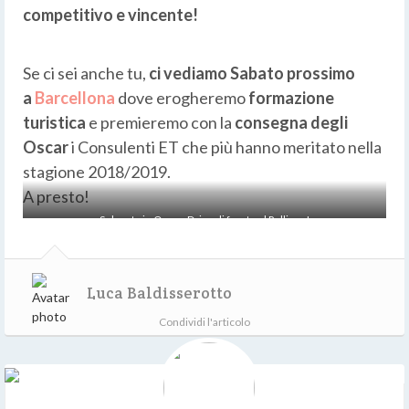
competitivo e vincente!
Se ci sei anche tu,
ci vediamo Sabato prossimo
a
Barcellona
dove erogheremo
formazione
turistica
e premieremo con la
consegna degli
Oscar
i Consulenti ET che più hanno meritato nella
stagione 2018/2019.
A presto!
Sul prato in Ocean Drive di fronte al Pellican!
Luca Baldisserotto
Condividi l'articolo