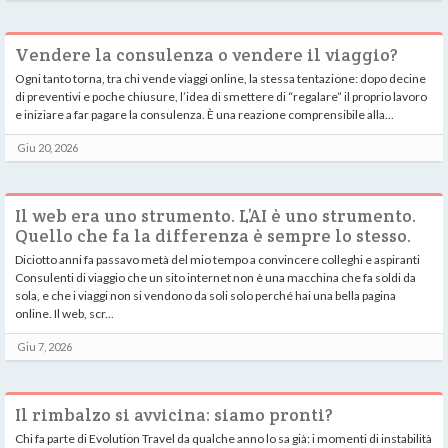
Vendere la consulenza o vendere il viaggio?
Ogni tanto torna, tra chi vende viaggi online, la stessa tentazione: dopo decine
di preventivi e poche chiusure, l’idea di smettere di “regalare” il proprio lavoro
e iniziare a far pagare la consulenza. È una reazione comprensibile alla...
Giu 20, 2026
Il web era uno strumento. L’AI è uno strumento.
Quello che fa la differenza è sempre lo stesso.
Diciotto anni fa passavo metà del mio tempo a convincere colleghi e aspiranti
Consulenti di viaggio che un sito internet non è una macchina che fa soldi da
sola, e che i viaggi non si vendono da soli solo perché hai una bella pagina
online. Il web, scr...
Giu 7, 2026
Il rimbalzo si avvicina: siamo pronti?
Chi fa parte di Evolution Travel da qualche anno lo sa già: i momenti di instabilità