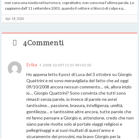
non sono una novità nel turismo e, soprattutto, non sono mai l’ultima parola. Lo
sappiamo dall’11 settembre 2001, quando il settore si bloccò di colpo e p...
Apr 18, 2026
4Commenti
Erika
•
2008-10-09T11:07:49+02:00
Ho appena letto il post di Luca del 3 ottobre su Giorgio
Quattrini e mi sono meravigliata del fatto che ad oggi
09/10/2008 ancora nessun commento… ok, allora inizio
io… Giorgio Quattrini? Sono convinta che tutti sono
rimasti senza parole, io invece di parole ne avrei
tantissime… passione, bravura, intelligenza, umiltà,
gentilezza… e tantissime altre ancora, tutte parole che
mi fanno pensare a Giorgio e, attenzione, credo che non
siano parole rivolte solo al portale viaggi religiosi e
pellegrinaggi e ai suoi risultati di quest’anno e
sicuramente dei prossimi, ma bravo Giorgio per la