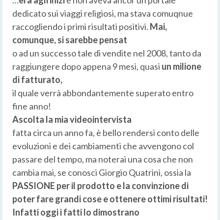
…
era agli inizi
e non aveva ancor un portale
dedicato sui viaggi religiosi, ma stava comuqnue
raccogliendo i primi risultati positivi.
Mai,
comunque, si sarebbe pensat
o ad un successo tale di vendite nel 2008, tanto da
raggiungere dopo appena 9 mesi, quasi
un milione
di fatturato,
il quale verrà abbondantemente superato entro
fine anno!
Ascolta la mia videointervista
fatta circa un anno fa, è bello rendersi conto delle
evoluzioni e dei cambiamenti che avvengono col
passare del tempo, ma noterai una cosa che non
cambia mai, se conosci Giorgio Quatrini, ossia la
PASSIONE per il prodotto e la convinzione di
poter fare grandi cose e ottenere ottimi risultati!
Infatti oggi i fatti lo dimostrano