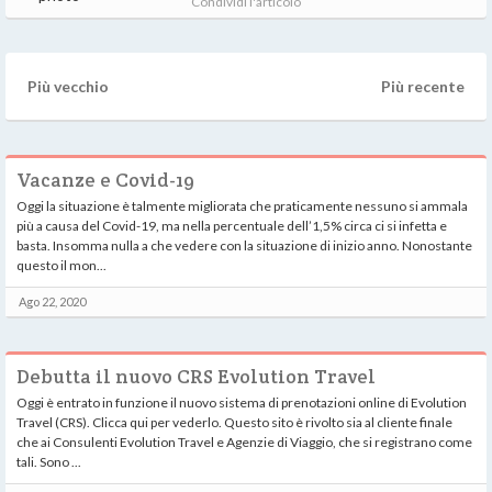
Condividi l'articolo
Più vecchio
Più recente
Vacanze e Covid-19
Oggi la situazione è talmente migliorata che praticamente nessuno si ammala
più a causa del Covid-19, ma nella percentuale dell’1,5% circa ci si infetta e
basta. Insomma nulla a che vedere con la situazione di inizio anno. Nonostante
questo il mon...
Ago 22, 2020
Debutta il nuovo CRS Evolution Travel
Oggi è entrato in funzione il nuovo sistema di prenotazioni online di Evolution
Travel (CRS). Clicca qui per vederlo. Questo sito è rivolto sia al cliente finale
che ai Consulenti Evolution Travel e Agenzie di Viaggio, che si registrano come
tali. Sono ...