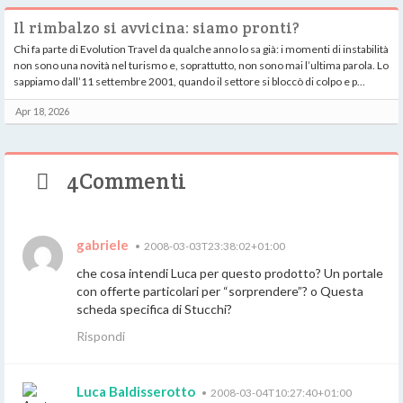
Il rimbalzo si avvicina: siamo pronti?
Chi fa parte di Evolution Travel da qualche anno lo sa già: i momenti di instabilità
non sono una novità nel turismo e, soprattutto, non sono mai l’ultima parola. Lo
sappiamo dall’11 settembre 2001, quando il settore si bloccò di colpo e p...
Apr 18, 2026
4Commenti
gabriele
•
2008-03-03T23:38:02+01:00
che cosa intendi Luca per questo prodotto? Un portale
con offerte particolari per “sorprendere”? o Questa
scheda specifica di Stucchi?
Rispondi
Luca Baldisserotto
•
2008-03-04T10:27:40+01:00