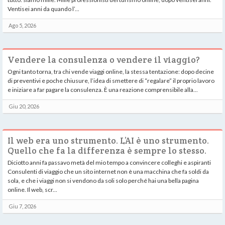
Ventisei anni da quando l’...
Ago 5, 2026
Vendere la consulenza o vendere il viaggio?
Ogni tanto torna, tra chi vende viaggi online, la stessa tentazione: dopo decine
di preventivi e poche chiusure, l’idea di smettere di “regalare” il proprio lavoro
e iniziare a far pagare la consulenza. È una reazione comprensibile alla...
Giu 20, 2026
Il web era uno strumento. L’AI è uno strumento.
Quello che fa la differenza è sempre lo stesso.
Diciotto anni fa passavo metà del mio tempo a convincere colleghi e aspiranti
Consulenti di viaggio che un sito internet non è una macchina che fa soldi da
sola, e che i viaggi non si vendono da soli solo perché hai una bella pagina
online. Il web, scr...
Giu 7, 2026