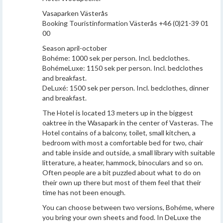
Vasaparken Västerås
Booking Touristinformation Västerås +46 (0)21-39 01
00
Season april-october
Bohéme: 1000 sek per person. Incl. bedclothes.
BohémeLuxe: 1150 sek per person. Incl. bedclothes
and breakfast.
DeLuxé: 1500 sek per person. Incl. bedclothes, dinner
and breakfast.
The Hotel is located 13 meters up in the biggest
oaktree in the Wasapark in the center of Vasteras. The
Hotel contains of a balcony, toilet, small kitchen, a
bedroom with most a comfortable bed for two, chair
and table inside and outside, a small library with suitable
litterature, a heater, hammock, binoculars and so on.
Often people are a bit puzzled about what to do on
their own up there but most of them feel that their
time has not been enough.
You can choose between two versions, Bohéme, where
you bring your own sheets and food. In DeLuxe the