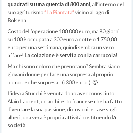
quadrati su una quercia di 800 anni
, all’interno del
suo agriturismo
“La Piantata”
vicino al lago di
Bolsena!
Costo dell’operazione 100.000 euro, ma 80 giorni
su 100 è occupata a 300 euro a notte o 1.750,00
euro per una settimana, quindi sembra un vero
affare!
La colazione è servita con la carrucola!
Ma chi sono coloro che prenotano? Sembra siano
giovani donne per fare una sorpresa al proprio
uomo…e che sorpresa…(i 300 euro..) 🙂
L’idea a Stucchi è venuta dopo aver conosciuto
Alain Laurent, un architetto francese che ha fatto
diventare la sua passione, di costruire case sugli
alberi, una vera è propria attività costituendo
la
società