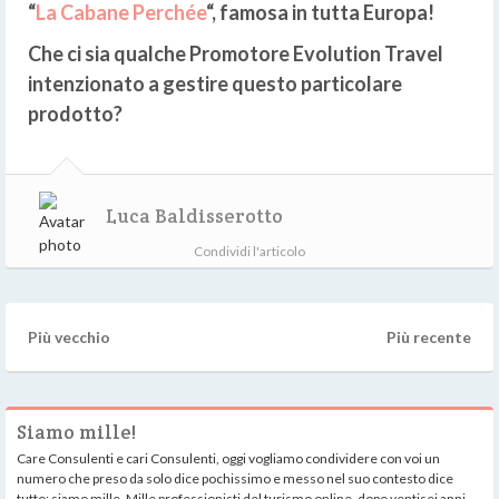
“
La Cabane Perchée
“, famosa in tutta Europa!
Che ci sia qualche Promotore Evolution Travel
intenzionato a gestire questo particolare
prodotto?
Luca Baldisserotto
Condividi l'articolo
Più vecchio
Più recente
Siamo mille!
Care Consulenti e cari Consulenti, oggi vogliamo condividere con voi un
numero che preso da solo dice pochissimo e messo nel suo contesto dice
tutto: siamo mille. Mille professionisti del turismo online, dopo ventisei anni.