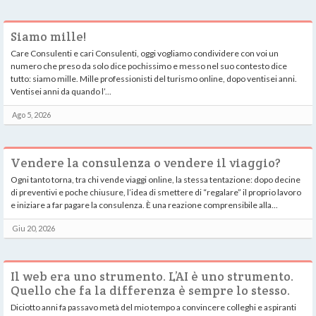
Siamo mille!
Care Consulenti e cari Consulenti, oggi vogliamo condividere con voi un
numero che preso da solo dice pochissimo e messo nel suo contesto dice
tutto: siamo mille. Mille professionisti del turismo online, dopo ventisei anni.
Ventisei anni da quando l’...
Ago 5, 2026
Vendere la consulenza o vendere il viaggio?
Ogni tanto torna, tra chi vende viaggi online, la stessa tentazione: dopo decine
di preventivi e poche chiusure, l’idea di smettere di “regalare” il proprio lavoro
e iniziare a far pagare la consulenza. È una reazione comprensibile alla...
Giu 20, 2026
Il web era uno strumento. L’AI è uno strumento.
Quello che fa la differenza è sempre lo stesso.
Diciotto anni fa passavo metà del mio tempo a convincere colleghi e aspiranti