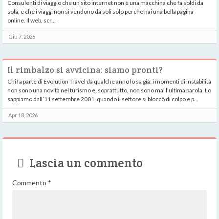
Consulenti di viaggio che un sito internet non è una macchina che fa soldi da
sola, e che i viaggi non si vendono da soli solo perché hai una bella pagina
online. Il web, scr...
Giu 7, 2026
Il rimbalzo si avvicina: siamo pronti?
Chi fa parte di Evolution Travel da qualche anno lo sa già: i momenti di instabilità
non sono una novità nel turismo e, soprattutto, non sono mai l’ultima parola. Lo
sappiamo dall’11 settembre 2001, quando il settore si bloccò di colpo e p...
Apr 18, 2026
Lascia un commento
Commento
*