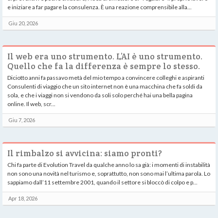
e iniziare a far pagare la consulenza. È una reazione comprensibile alla...
Giu 20, 2026
Il web era uno strumento. L’AI è uno strumento.
Quello che fa la differenza è sempre lo stesso.
Diciotto anni fa passavo metà del mio tempo a convincere colleghi e aspiranti
Consulenti di viaggio che un sito internet non è una macchina che fa soldi da
sola, e che i viaggi non si vendono da soli solo perché hai una bella pagina
online. Il web, scr...
Giu 7, 2026
Il rimbalzo si avvicina: siamo pronti?
Chi fa parte di Evolution Travel da qualche anno lo sa già: i momenti di instabilità
non sono una novità nel turismo e, soprattutto, non sono mai l’ultima parola. Lo
sappiamo dall’11 settembre 2001, quando il settore si bloccò di colpo e p...
Apr 18, 2026