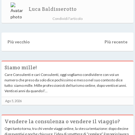
Luca Baldisserotto
Condividi l'articolo
Più vecchio
Più recente
Siamo mille!
Care Consulenti e cari Consulenti, oggi vogliamo condividere con voi un
numero che preso da solo dice pochissimo e messo nel suo contesto dice
tutto: siamo mille. Mille professionisti del turismo online, dopo ventisei anni.
Ventisei anni da quando l’...
Ago 5, 2026
Vendere la consulenza o vendere il viaggio?
Ogni tanto torna, tra chi vende viaggi online, la stessa tentazione: dopo decine
di preventivi e poche chiusure, l’idea di smettere di “regalare” il proprio lavoro