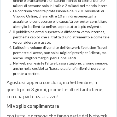
online è praticamente un bacino infinito di clienti, ben 20
milioni di persone solo in Italia e 2 miliardi nel mondo intero.
La continua crescita professionale dei 270 Consulenti di
Viaggio Online, che in oltre 10 anni di esperienza ha
acquisito le conoscenze e le capacità per poter consigliare
al meglio la clientela online, soprattutto la più esigente.
Il pubblico ha ormai superato la diffidenza verso internet,
perchè ha capito che si tratta di uno strumento e come tale
va considerato e usato.
L’altissimo volume di vendite del Network Evolution Travel
permette di avere, non solo i migliori prezzi per i clienti, ma
anche i migliori margini per i Consulenti.
Nel web non esiste l’alta e bassa stagione: ci sono sempre,
anche nella cosidetta “bassa stagione” milioni di persone
pronte a partire.
Agosto si appena concluso, ma Settembre, in
questi primi 3 giorni, promette altrettanto bene,
con una partenza a razzo!
Mi voglio complimentare
con tutte le persone che fanno parte del Network