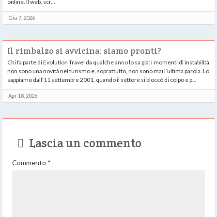
online. Il web, scr...
Giu 7, 2026
Il rimbalzo si avvicina: siamo pronti?
Chi fa parte di Evolution Travel da qualche anno lo sa già: i momenti di instabilità
non sono una novità nel turismo e, soprattutto, non sono mai l’ultima parola. Lo
sappiamo dall’11 settembre 2001, quando il settore si bloccò di colpo e p...
Apr 18, 2026
Lascia un commento
Commento
*