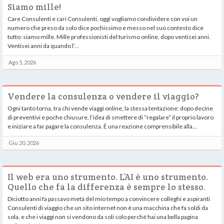
Siamo mille!
Care Consulenti e cari Consulenti, oggi vogliamo condividere con voi un
numero che preso da solo dice pochissimo e messo nel suo contesto dice
tutto: siamo mille. Mille professionisti del turismo online, dopo ventisei anni.
Ventisei anni da quando l’...
Ago 5, 2026
Vendere la consulenza o vendere il viaggio?
Ogni tanto torna, tra chi vende viaggi online, la stessa tentazione: dopo decine
di preventivi e poche chiusure, l’idea di smettere di “regalare” il proprio lavoro
e iniziare a far pagare la consulenza. È una reazione comprensibile alla...
Giu 20, 2026
Il web era uno strumento. L’AI è uno strumento.
Quello che fa la differenza è sempre lo stesso.
Diciotto anni fa passavo metà del mio tempo a convincere colleghi e aspiranti
Consulenti di viaggio che un sito internet non è una macchina che fa soldi da
sola, e che i viaggi non si vendono da soli solo perché hai una bella pagina