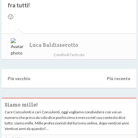
fra tutti!
🙂
Luca Baldisserotto
Condividi l'articolo
Più vecchio
Più recente
Siamo mille!
Care Consulenti e cari Consulenti, oggi vogliamo condividere con voi un
numero che preso da solo dice pochissimo e messo nel suo contesto dice
tutto: siamo mille. Mille professionisti del turismo online, dopo ventisei anni.
Ventisei anni da quando l’...