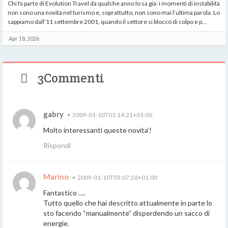
Chi fa parte di Evolution Travel da qualche anno lo sa già: i momenti di instabilità
non sono una novità nel turismo e, soprattutto, non sono mai l’ultima parola. Lo
sappiamo dall’11 settembre 2001, quando il settore si bloccò di colpo e p...
Apr 18, 2026
3Commenti
gabry
•
2009-01-10T01:14:21+01:00
Molto interessanti queste novita’!
Rispondi
Marino
•
2009-01-10T03:07:26+01:00
Fantastico ….
Tutto quello che hai descritto attualmente in parte lo
sto facendo “manualmente” disperdendo un sacco di
energie.