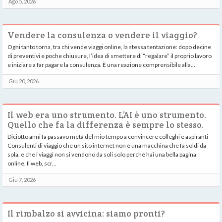
Ago 5, 2026
Vendere la consulenza o vendere il viaggio?
Ogni tanto torna, tra chi vende viaggi online, la stessa tentazione: dopo decine
di preventivi e poche chiusure, l’idea di smettere di “regalare” il proprio lavoro
e iniziare a far pagare la consulenza. È una reazione comprensibile alla...
Giu 20, 2026
Il web era uno strumento. L’AI è uno strumento.
Quello che fa la differenza è sempre lo stesso.
Diciotto anni fa passavo metà del mio tempo a convincere colleghi e aspiranti
Consulenti di viaggio che un sito internet non è una macchina che fa soldi da
sola, e che i viaggi non si vendono da soli solo perché hai una bella pagina
online. Il web, scr...
Giu 7, 2026
Il rimbalzo si avvicina: siamo pronti?