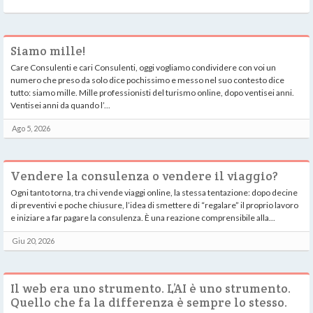
Siamo mille!
Care Consulenti e cari Consulenti, oggi vogliamo condividere con voi un
numero che preso da solo dice pochissimo e messo nel suo contesto dice
tutto: siamo mille. Mille professionisti del turismo online, dopo ventisei anni.
Ventisei anni da quando l’...
Ago 5, 2026
Vendere la consulenza o vendere il viaggio?
Ogni tanto torna, tra chi vende viaggi online, la stessa tentazione: dopo decine
di preventivi e poche chiusure, l’idea di smettere di “regalare” il proprio lavoro
e iniziare a far pagare la consulenza. È una reazione comprensibile alla...
Giu 20, 2026
Il web era uno strumento. L’AI è uno strumento.
Quello che fa la differenza è sempre lo stesso.