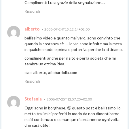
Complimenti Luca grazie della segnalazione….
Rispondi
alberto
•
2008-07-24T15:12:14+02:00
bellissimo video e quanto mai vero, sono convinto che
quando la sostanza cè …. le vie sono infinite ma la meta
in qualche modo e prima o poi arriva perche la attiriamo.
complimenti anche per il sito e per la societa che mi
sembra un ottima idea.
ciao, alberto, afiobardolla.com
Rispondi
Stefania
•
2008-07-25T12:57:25+02:00
Oggi sono in borghese, 🙂 questo post è bellissimo, lo
metto tra i miei preferiti in modo da non dimenticarne
mai il contenuto o comunque ricordarmene ogni volta
che sarà utile!