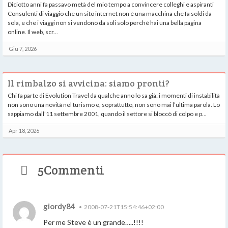
Diciotto anni fa passavo metà del mio tempo a convincere colleghi e aspiranti
Consulenti di viaggio che un sito internet non è una macchina che fa soldi da
sola, e che i viaggi non si vendono da soli solo perché hai una bella pagina
online. Il web, scr...
Giu 7, 2026
Il rimbalzo si avvicina: siamo pronti?
Chi fa parte di Evolution Travel da qualche anno lo sa già: i momenti di instabilità
non sono una novità nel turismo e, soprattutto, non sono mai l’ultima parola. Lo
sappiamo dall’11 settembre 2001, quando il settore si bloccò di colpo e p...
Apr 18, 2026
5Commenti
giordy84
•
2008-07-21T15:54:46+02:00
Per me Steve è un grande…..!!!!