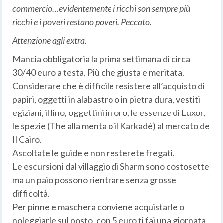
commercio…evidentemente i ricchi son sempre più
ricchi e i poveri restano poveri. Peccato.
Attenzione agli extra.
Mancia obbligatoria la prima settimana di circa
30/40 euro a testa. Più che giusta e meritata.
Considerare che è difficile resistere all’acquisto di
papiri, oggetti in alabastro o in pietra dura, vestiti
egiziani, il lino, oggettini in oro, le essenze di Luxor,
le spezie (The alla menta o il Karkadè) al mercato de
Il Cairo.
Ascoltate le guide e non resterete fregati.
Le escursioni dal villaggio di Sharm sono costosette
ma un paio possono rientrare senza grosse
difficoltà.
Per pinne e maschera conviene acquistarle o
noleggiarle sul posto, con 5 euro ti fai una giornata