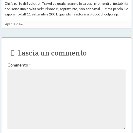
Chi fa parte di Evolution Travel da qualche anno lo sa già: i momenti di instabilità
non sono una novità nel turismo e, soprattutto, non sono mai l’ultima parola. Lo
sappiamo dall’11 settembre 2001, quando il settore si bloccò di colpo e p...
Apr 18, 2026
Lascia un commento
Commento
*