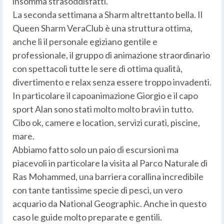
insomma strasoddisfatti.
La seconda settimana a Sharm altrettanto bella. Il
Queen Sharm VeraClub è una struttura ottima,
anche lì il personale egiziano gentile e
professionale, il gruppo di animazione straordinario
con spettacoli tutte le sere di ottima qualità,
divertimento e relax senza essere troppo invadenti.
In particolare il capoanimazione Giorgio e il capo
sport Alan sono stati molto molto bravi in tutto.
Cibo ok, camere e location, servizi curati, piscine,
mare.
Abbiamo fatto solo un paio di escursioni ma
piacevoli in particolare la visita al Parco Naturale di
Ras Mohammed, una barriera corallina incredibile
con tante tantissime specie di pesci, un vero
acquario da National Geographic. Anche in questo
caso le guide molto preparate e gentili.