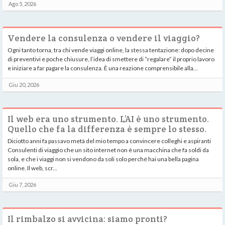
Ago 5, 2026
Vendere la consulenza o vendere il viaggio?
Ogni tanto torna, tra chi vende viaggi online, la stessa tentazione: dopo decine
di preventivi e poche chiusure, l’idea di smettere di “regalare” il proprio lavoro
e iniziare a far pagare la consulenza. È una reazione comprensibile alla...
Giu 20, 2026
Il web era uno strumento. L’AI è uno strumento.
Quello che fa la differenza è sempre lo stesso.
Diciotto anni fa passavo metà del mio tempo a convincere colleghi e aspiranti
Consulenti di viaggio che un sito internet non è una macchina che fa soldi da
sola, e che i viaggi non si vendono da soli solo perché hai una bella pagina
online. Il web, scr...
Giu 7, 2026
Il rimbalzo si avvicina: siamo pronti?