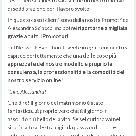
l’esperienza! Questo sarà anche un nostro motivo
di soddisfazione per il lavoro svolto!
In questo caso i clienti sono della nostra Promotrice
Alessandra Sciacca, ma potrei
riportarne a migliaia
,
grazie a tutti i Promotori
del Network Evolution Travel e in ogni commento si
capisce perfettamente che
una delle cose più
apprezzate del nostro modello e proprio la
consulenza, la professionalità e la comodità del
nostro servizio online!
“Ciao Alessandra!
Che dire! Il giorno del matrimonio è stato
fantastico…è proprio vero che è il giorno in
assoluto più bello della vita! Se sei curiosa vai nel
sito , in alto a destra digita la password ……….. e
potrai vedere una breve carrellata di fotografie di