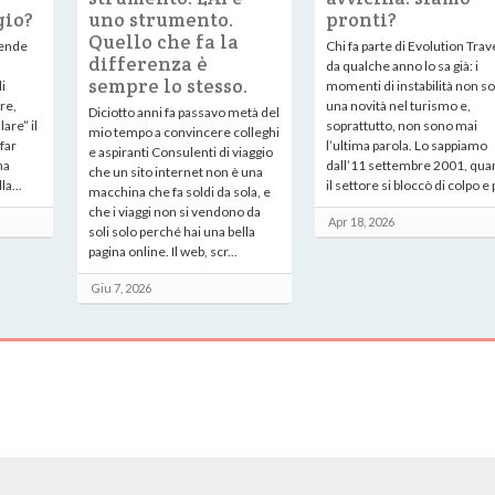
gio?
uno strumento.
pronti?
Quello che fa la
vende
Chi fa parte di Evolution Trav
differenza è
da qualche anno lo sa già: i
sempre lo stesso.
i
momenti di instabilità non s
re,
una novità nel turismo e,
Diciotto anni fa passavo metà del
lare” il
soprattutto, non sono mai
mio tempo a convincere colleghi
 far
l’ultima parola. Lo sappiamo
e aspiranti Consulenti di viaggio
na
dall’11 settembre 2001, qu
che un sito internet non è una
a...
il settore si bloccò di colpo e p
macchina che fa soldi da sola, e
che i viaggi non si vendono da
Apr 18, 2026
soli solo perché hai una bella
pagina online. Il web, scr...
Giu 7, 2026