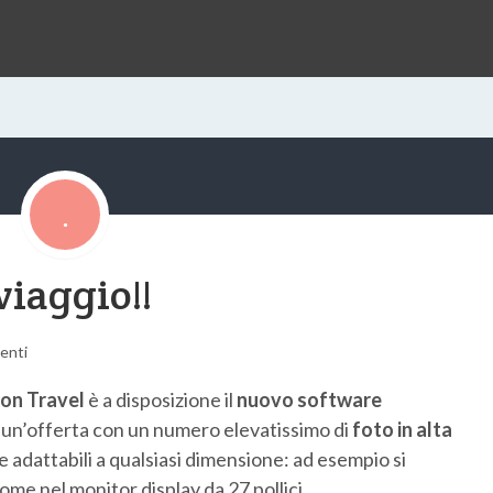
viaggio!!
enti
ion Travel
è a disposizione il
nuovo software
e un’offerta con un numero elevatissimo di
foto in alta
e adattabili a qualsiasi dimensione: ad esempio si
ome nel monitor display da 27 pollici.