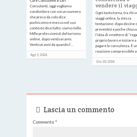
Care Consulenti e cari
vendere il viag
Consulenti, oggi vogliamo
condividere con voi un numero
Ogni tanto torna, tra chi 
che preso da solo dice
viaggi online, la stessa
pochissimo e messo nel suo
tentazione: dopo decine d
contesto dice tutto: siamo mille.
preventivi e poche chiusu
Mille professionisti del turismo
l’idea di smettere di “rega
online, dopo ventisei anni.
proprio lavoro e iniziare a
Ventisei anni da quando l’...
pagare la consulenza. È u
reazione comprensibile all
Ago 5, 2026
Giu 20, 2026
Lascia un commento
Commento
*