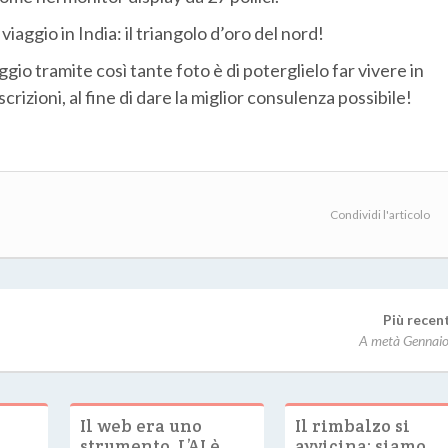
aggio in India: il triangolo d’oro del nord!
ggio tramite così tante foto è di poterglielo far vivere in
crizioni, al fine di dare la miglior consulenza possibile!
Condividi l'articolo
Più recen
A metà Gennai
Il web era uno
Il rimbalzo si
strumento. L’AI è
avvicina: siamo