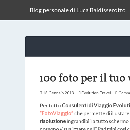
Blog personale di Luca Baldisserotto
100 foto per il tuo 
18 Gennaio 2013
Evolution Travel
Comm
Per tutti i
Consulenti di Viaggio Evolut
“FotoViaggio”
che permette di illustar
risoluzione
ingrandibili a tutto schermo 
possono visualizzare nell’iPad mini così c