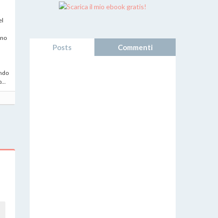
el
ono
Posts
Commenti
ando
...