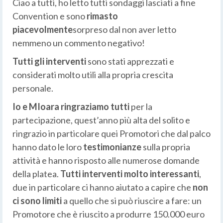
Ciao a tutti, ho letto tutti sondaggi lasciati a fine
Convention e sono
rimasto
piacevolmente
sorpreso dal non aver letto
nemmeno un commento negativo!
Tutti gli interventi
sono stati apprezzati e
considerati molto utili alla propria crescita
personale.
Io e MIoara ringraziamo tutti
per la
partecipazione, quest’anno più alta del solito e
ringrazio in particolare quei Promotori che dal palco
hanno dato le loro
testimonianze
sulla propria
attività e hanno risposto alle numerose domande
della platea.
Tutti interventi molto interessanti
,
due in particolare ci hanno aiutato a capire che
non
ci sono limiti
a quello che si può riuscire a fare: un
Promotore che è riuscito a produrre 150.000 euro