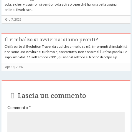
sola, e che i viaggi non si vendono da soli solo perché hai una bella pagina
online. Il web, scr...
Giu 7, 2026
Il rimbalzo si avvicina: siamo pronti?
Chi fa parte di Evolution Travel da qualche anno lo sa già: i momenti di instabilità
non sono una novità nel turismo e, soprattutto, non sono mai l’ultima parola. Lo
sappiamo dall’11 settembre 2001, quando il settore si bloccò di colpo e p...
Apr 18, 2026
Lascia un commento
Commento
*