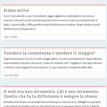
Siamo mille!
Care Consulenti e cari Consulenti, oggi vogliamo condividere con voi un
numero che preso da solo dice pochissimo e messo nel suo contesto dice
tutto: siamo mille. Mille professionisti del turismo online, dopo ventisei anni.
Ventisei anni da quando l’...
Ago 5, 2026
Vendere la consulenza o vendere il viaggio?
Ogni tanto torna, tra chi vende viaggi online, la stessa tentazione: dopo decine
di preventivi e poche chiusure, l’idea di smettere di “regalare” il proprio lavoro
e iniziare a far pagare la consulenza. È una reazione comprensibile alla...
Giu 20, 2026
Il web era uno strumento. L’AI è uno strumento.
Quello che fa la differenza è sempre lo stesso.
Diciotto anni fa passavo metà del mio tempo a convincere colleghi e aspiranti
Consulenti di viaggio che un sito internet non è una macchina che fa soldi da